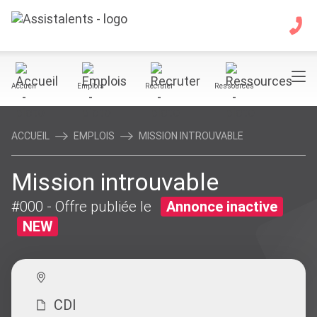
Accueil
Emplois
Recruter
Ressources
ACCUEIL
EMPLOIS
MISSION INTROUVABLE
Mission introuvable
#000
- Offre publiée le
Annonce inactive
NEW
CDI